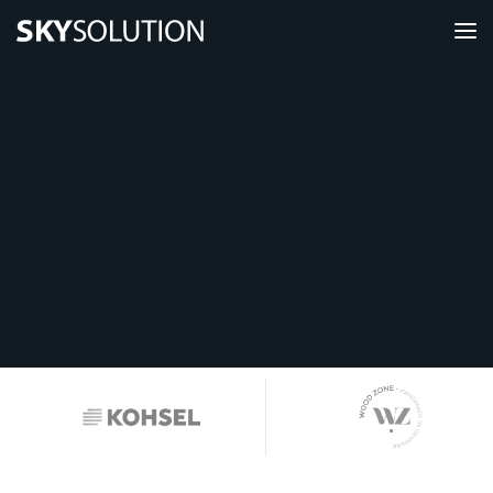
Webshop
Hjemmeside
Hosting
Tak for din besked!
Vi vender hurtigst muligt tilbage.