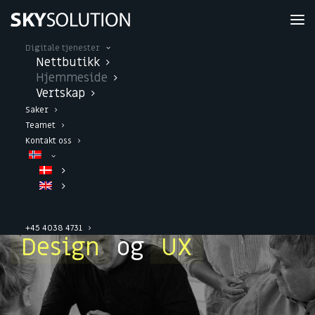
Digitale tjenester
Nettbutikk
Hjemmeside
Vertskap
Saker
Teamet
Kontakt oss
Skreddersydde
nettsteder med fokus på
+45 4038 4731
Design
og
UX